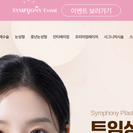
이벤트 보러가기
SYMPHONY Event
재수술
눈성형
중년눈성형
안티에이징
프리미엄레이저
시그니처시술
스
Symphony Plast
트임